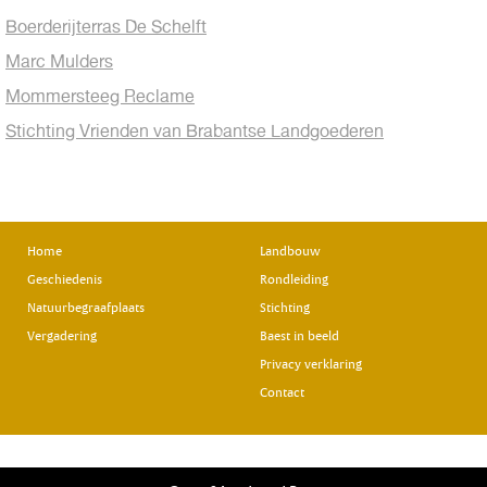
Boerderijterras De Schelft
Marc Mulders
Mommersteeg Reclame
Stichting Vrienden van Brabantse Landgoederen
Home
Landbouw
Geschiedenis
Rondleiding
Natuurbegraafplaats
Stichting
Vergadering
Baest in beeld
Privacy verklaring
Contact